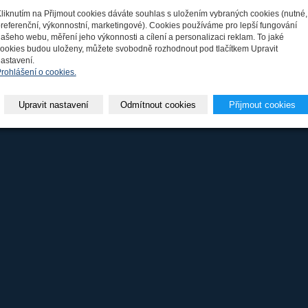
liknutím na Přijmout cookies dáváte souhlas s uložením vybraných cookies (nutné,
referenční, výkonnostní, marketingové). Cookies používáme pro lepší fungování
ašeho webu, měření jeho výkonnosti a cílení a personalizaci reklam. To jaké
 Patočka
|
inPage -
webové stránky
s AI,
doména
a
webhosting
u jediného 5★ re
ookies budou uloženy, můžete svobodně rozhodnout pod tlačítkem Upravit
astavení.
rohlášení o cookies.
Upravit nastavení
Odmítnout cookies
Přijmout cookies