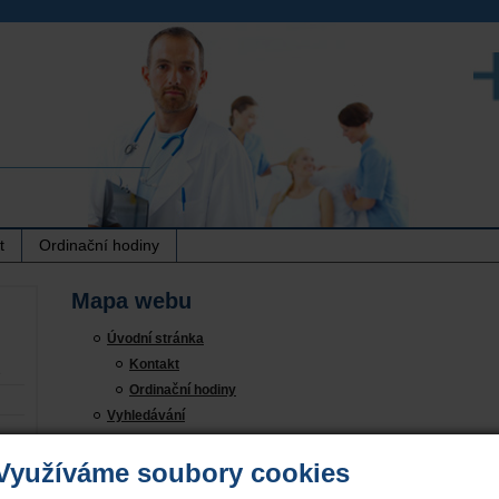
t
Ordinační hodiny
Mapa webu
Úvodní stránka
Kontakt
3
Ordinační hodiny
Vyhledávání
Mapa webu
ocka
Využíváme soubory cookies