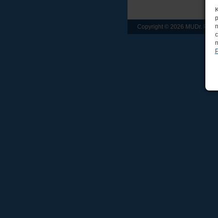
K
p
n
Copyright © 2026 MUDr. Petr
c
webu
n
P