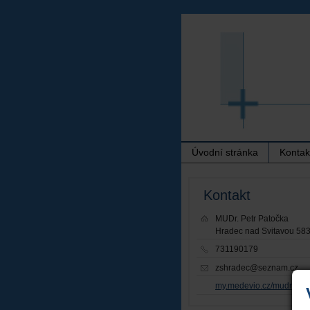
Úvodní stránka
Kontak
Kontakt
MUDr. Petr Patočka
Hradec nad Svitavou 58
731190179
zshradec@seznam.cz
my.medevio.cz/mudr-pat